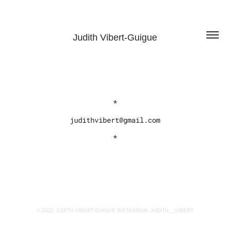
Judith Vibert-Guigue
*
judithvibert@gmail.com
*
© 2022 JUDITH VIBERT-GUIGUE INSTAGRAM: JUDITH__VIBERT